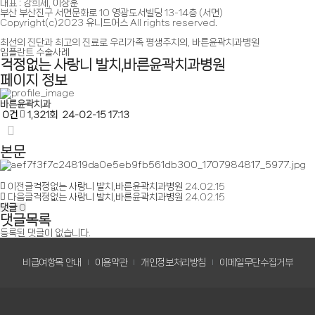
대표 : 강희제, 이상훈
부산 부산진구 서면문화로 10 영광도서빌딩 13-14층 (서면)
Copyright(c)2023 유니드어스 All rights reserved.
최선의 진단과 최고의 진료로
우리가족 평생주치의, 바른윤곽치과병원
임플란트 수술사례
걱정없는 사랑니 발치,바른윤곽치과병원
페이지 정보
바른윤곽치과
0건
1,321회
24-02-15 17:13
본문
이전글
걱정없는 사랑니 발치,바른윤곽치과병원
24.02.15
다음글
걱정없는 사랑니 발치,바른윤곽치과병원
24.02.15
댓글
0
댓글목록
등록된 댓글이 없습니다.
비급여항목 안내
이용약관
개인정보처리방침
이메일무단수집거부