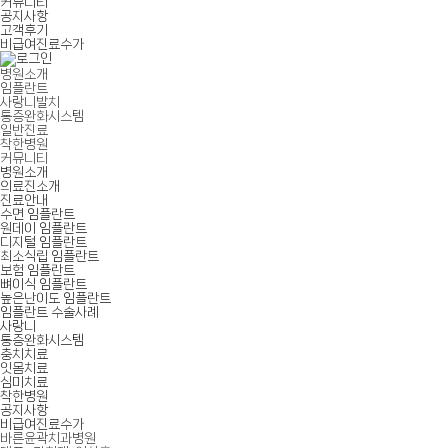
커뮤니티
공지사항
고객후기
비급여진료수가
병원소개
임플란트
사랑니발치
통증완화시스템
일반진료
착한병원
커뮤니티
병원소개
의료진소개
진료안내
수면 임플란트
원데이 임플란트
디지털 임플란트
최소식립 임플란트
보험 임플란트
뼈이식 임플란트
높은난이도 임플란트
임플란트 수술사례
사랑니
통증완화시스템
충치치료
잇몸치료
심미치료
착한병원
공지사항
비급여진료수가
바른윤곽치과병원