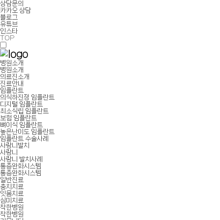
상담문의
카카오 상담
블로그
유튜브
인스타
TOP
병원소개
병원소개
의료진소개
진료안내
임플란트
의식하진정 임플란트
디지털 임플란트
최소식립 임플란트
보험 임플란트
뼈이식 임플란트
높은난이도 임플란트
임플란트 수술사례
사랑니발치
사랑니
사랑니 발치사례
통증완화시스템
통증완화시스템
일반진료
충치치료
잇몸치료
심미치료
착한병원
착한병원