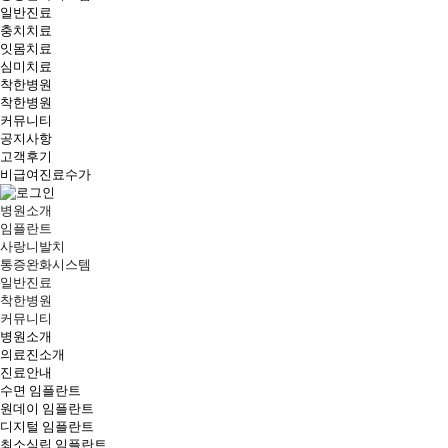
일반진료
충치치료
잇몸치료
심미치료
착한병원
착한병원
커뮤니티
공지사항
고객후기
비급여진료수가
병원소개
임플란트
사랑니발치
통증완화시스템
일반진료
착한병원
커뮤니티
병원소개
의료진소개
진료안내
수면 임플란트
원데이 임플란트
디지털 임플란트
최소식립 임플란트