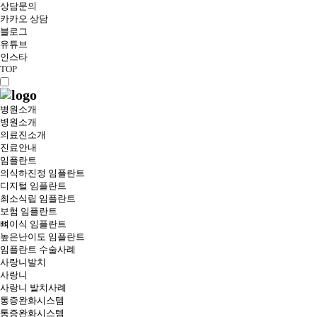
상담문의
카카오 상담
블로그
유튜브
인스타
TOP
병원소개
병원소개
의료진소개
진료안내
임플란트
의식하진정 임플란트
디지털 임플란트
최소식립 임플란트
보험 임플란트
뼈이식 임플란트
높은난이도 임플란트
임플란트 수술사례
사랑니발치
사랑니
사랑니 발치사례
통증완화시스템
통증완화시스템