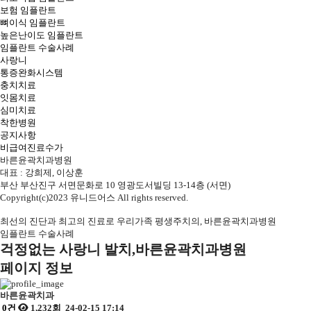
보험 임플란트
뼈이식 임플란트
높은난이도 임플란트
임플란트 수술사례
사랑니
통증완화시스템
충치치료
잇몸치료
심미치료
착한병원
공지사항
비급여진료수가
바른윤곽치과병원
대표 : 강희제, 이상훈
부산 부산진구 서면문화로 10 영광도서빌딩 13-14층 (서면)
Copyright(c)2023 유니드어스 All rights reserved.
최선의 진단과 최고의 진료로
우리가족 평생주치의, 바른윤곽치과병원
임플란트 수술사례
걱정없는 사랑니 발치,바른윤곽치과병원
페이지 정보
바른윤곽치과
0건
1,232회
24-02-15 17:14