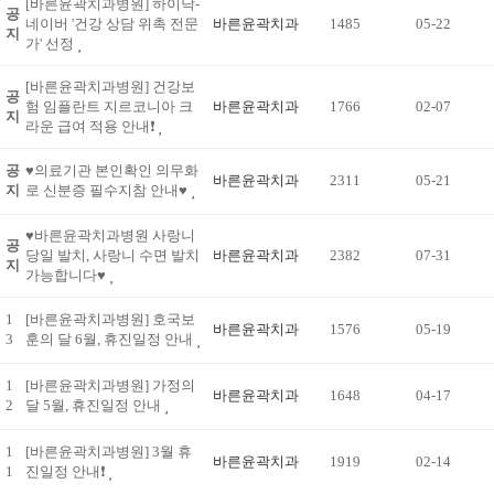
[바른윤곽치과병원] 하이닥-
공
네이버 '건강 상담 위촉 전문
바른윤곽치과
1485
05-22
지
가' 선정
[바른윤곽치과병원] 건강보
공
험 임플란트 지르코니아 크
바른윤곽치과
1766
02-07
지
라운 급여 적용 안내❗
공
♥의료기관 본인확인 의무화
바른윤곽치과
2311
05-21
지
로 신분증 필수지참 안내♥
♥바른윤곽치과병원 사랑니
공
당일 발치, 사랑니 수면 발치
바른윤곽치과
2382
07-31
지
가능합니다♥
1
[바른윤곽치과병원] 호국보
바른윤곽치과
1576
05-19
3
훈의 달 6월, 휴진일정 안내
1
[바른윤곽치과병원] 가정의
바른윤곽치과
1648
04-17
2
달 5월, 휴진일정 안내
1
[바른윤곽치과병원] 3월 휴
바른윤곽치과
1919
02-14
1
진일정 안내❗