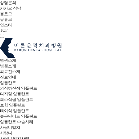
상담문의
카카오 상담
블로그
유튜브
인스타
TOP
병원소개
병원소개
의료진소개
진료안내
임플란트
의식하진정 임플란트
디지털 임플란트
최소식립 임플란트
보험 임플란트
뼈이식 임플란트
높은난이도 임플란트
임플란트 수술사례
사랑니발치
사랑니
사랑니 발치사례