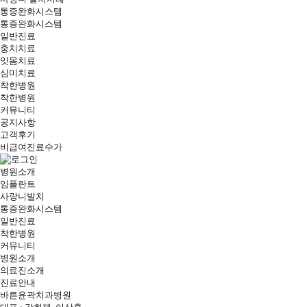
통증완화시스템
통증완화시스템
일반진료
충치치료
잇몸치료
심미치료
착한병원
착한병원
커뮤니티
공지사항
고객후기
비급여진료수가
병원소개
임플란트
사랑니발치
통증완화시스템
일반진료
착한병원
커뮤니티
병원소개
의료진소개
진료안내
바른윤곽치과병원