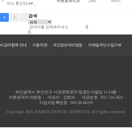
3
바른윤곽치과
2365
09-05
마스 휴진안내♥
검색
2
1
비급여항목 안내
이용약관
개인정보처리방침
이메일무단수집거부
부산광역시 부산진구 서면문화로10 영광도서빌딩 13-14층
바른윤곽치과병원
대표자 : 강희제
대표번호 : 051-714-2822
사업자등록번호 : 605-26-66239
Copyright 2025 BARUN DENTAL HOSPITAL All rights reserved.