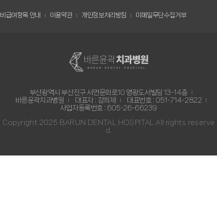
비급여항목 안내
이용약관
개인정보처리방침
이메일무단수집거부
부산광역시 부산진구 서면문화로10 영광도서빌딩 13-14층
바른윤곽치과병원
대표자 : 강희제
대표번호 : 051-714-2822
사업자등록번호 : 605-26-66239
Copyright 2025 BARUN DENTAL HOSPITAL All rights reserve
d.