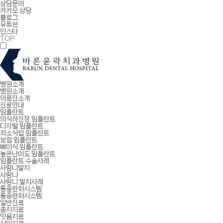
상담문의
카카오 상담
블로그
유튜브
인스타
TOP
병원소개
병원소개
의료진소개
진료안내
임플란트
의식하진정 임플란트
디지털 임플란트
최소식립 임플란트
보험 임플란트
뼈이식 임플란트
높은난이도 임플란트
임플란트 수술사례
사랑니발치
사랑니
사랑니 발치사례
통증완화시스템
통증완화시스템
일반진료
충치치료
잇몸치료