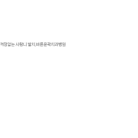
걱정없는 사랑니 발치,바른윤곽치과병원