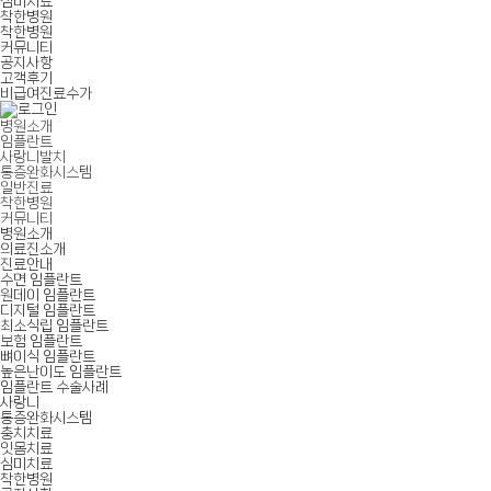
심미치료
착한병원
착한병원
커뮤니티
공지사항
고객후기
비급여진료수가
병원소개
임플란트
사랑니발치
통증완화시스템
일반진료
착한병원
커뮤니티
병원소개
의료진소개
진료안내
수면 임플란트
원데이 임플란트
디지털 임플란트
최소식립 임플란트
보험 임플란트
뼈이식 임플란트
높은난이도 임플란트
임플란트 수술사례
사랑니
통증완화시스템
충치치료
잇몸치료
심미치료
착한병원