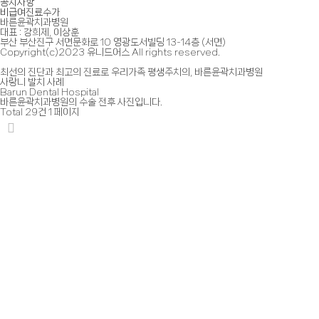
공지사항
비급여진료수가
바른윤곽치과병원
대표 : 강희제, 이상훈
부산 부산진구 서면문화로 10 영광도서빌딩 13-14층 (서면)
Copyright(c)2023 유니드어스 All rights reserved.
최선의 진단과 최고의 진료로
우리가족 평생주치의, 바른윤곽치과병원
사랑니 발치 사례
Barun Dental Hospital
바른윤곽치과병원의
수술 전후 사진입니다.
Total 29건
1 페이지